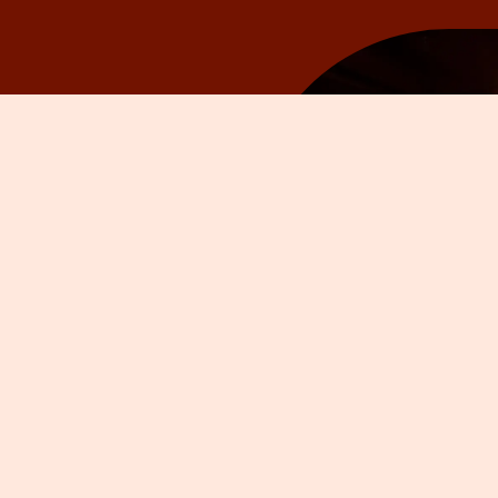
Kamers
The Lounge
Meetings
The Game Room
Arrangementen
Game On! 🎱
Over ons