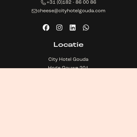
+31 (0)182 - 86 00 86
cheese@cityhotelgouda.com
Locatie
City Hotel Gouda
Hoge Gouwe 201
2801 LE Gouda
Nederland
Links
Galerij
FAQ
Kamers
Highlights