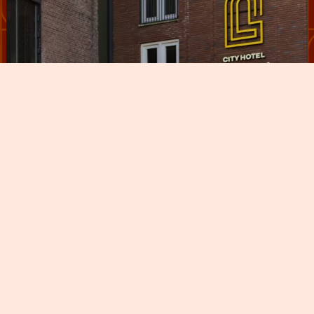
Gouda op wielen
Kamers
The Lounge
# UNLOCK SECRET DEAL
Meetings
Arrangementen
Over ons