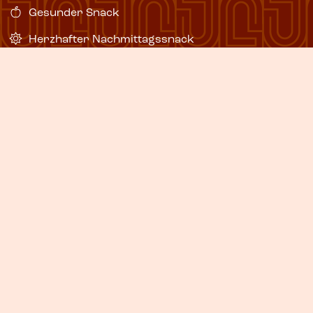
Gesunder Snack
Herzhafter Nachmittagssnack
Flipchart
Klimaanlage
Gekühlte Erfrischungsgetränke
City Rooms
REQUEST INFORMATION
The Lounge
Let's Meet
Secret Deals
Über uns